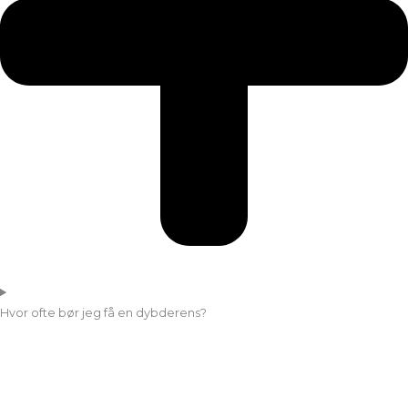
Hvor ofte bør jeg få en dybderens?