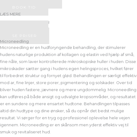
+45 52 80 07 67
BOOK TID
LÆS MERE
ANSIGTSBEHANDLINGER
BOOK TID
SE PRISER
Microneedling
Microneedling
er en hudforyngende behandling, der stimulerer
hudens naturlige produktion af kollagen og elastin ved hjælp af små,
fine nåle, som laver kontrollerede mikroskopiske huller i huden. Disse
mikroskader sætter gang i hudens egen helingsproces, hvilket fører
til forbedret struktur og fornyet glød. Behandlingen er særligt effektiv
mod ar, fine linjer, store porer, pigmentering og solskader. Over tid
bliver huden fastere, jævnere og mere ungdommelig. Microneedling
kan udføres på både ansigt og udvalgte kropsområder, og resultatet
er en sundere og mere ensartet hudtone. Behandlingen tilpasses
altid din hudtype og dine ønsker, så du opnår det bedst mulige
resultat. Vi sørger for en tryg og professionel oplevelse hele vejen
igennem. Microneedling er en skånsom men yderst effektiv vej til
smuk og revitaliseret hud.