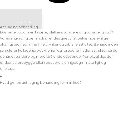
BOOK TID
SE PRISER
Anti-aging behandling
Drømmer du om en fastere, glattere og mere ungdommelig hud?
Vores anti-aging behandling er designet til at bekæmpe synlige
aldringstegn som fine linjer, rynker og tab af elasticitet. Behandlingen
stimulerer kollagenproduktionen og forbedrer hudens struktur, så du
opnår et sundere og mere strålende udseende. Perfekt til dig, der
ønsker at forebygge eller reducere aldringstegn – naturligt og
effektivt.
Hvad gør en anti-aging behandling for min hud?