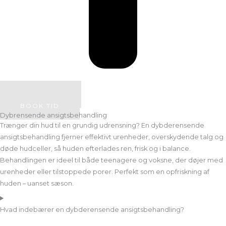
SE PRISER
BOOK TID
Dybrensende ansigtsbehandling
Trænger din hud til en grundig udrensning? En dybderensende
ansigtsbehandling fjerner effektivt urenheder, overskydende talg og
døde hudceller, så huden efterlades ren, frisk og i balance.
Behandlingen er ideel til både teenagere og voksne, der døjer med
urenheder eller tilstoppede porer. Perfekt som en opfriskning af
huden – uanset sæson.
Hvad indebærer en dybderensende ansigtsbehandling?