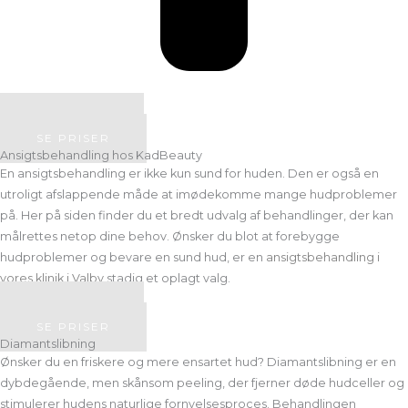
BOOK TID
SE PRISER
Ansigtsbehandling hos KadBeauty
En ansigtsbehandling er ikke kun sund for huden. Den er også en
utroligt afslappende måde at imødekomme mange hudproblemer
på. Her på siden finder du et bredt udvalg af behandlinger, der kan
målrettes netop dine behov. Ønsker du blot at forebygge
hudproblemer og bevare en sund hud, er en
ansigtsbehandling i
vores klinik i Valby
stadig et oplagt valg.
BOOK TID
SE PRISER
Diamantslibning
Ønsker du en friskere og mere ensartet hud? Diamantslibning er en
dybdegående, men skånsom peeling, der fjerner døde hudceller og
stimulerer hudens naturlige fornyelsesproces. Behandlingen