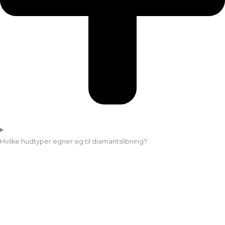
Hvilke hudtyper egner sig til diamantslibning?