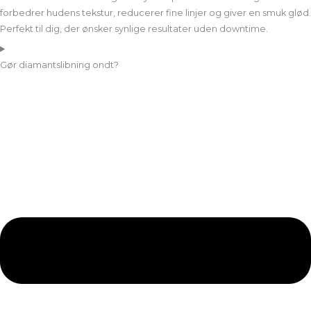
forbedrer hudens tekstur, reducerer fine linjer og giver en smuk glød.
Perfekt til dig, der ønsker synlige resultater uden downtime.
Gør diamantslibning ondt?