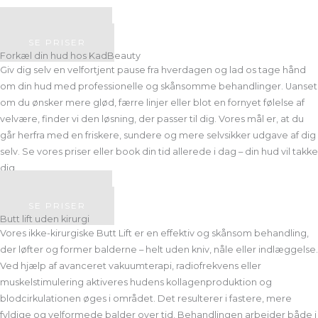
BOOK TID
SE PRISER
Forkæl din hud hos KadBeauty
Giv dig selv en velfortjent pause fra hverdagen og lad os tage hånd
om din hud med professionelle og skånsomme behandlinger. Uanset
om du ønsker mere glød, færre linjer eller blot en fornyet følelse af
velvære, finder vi den løsning, der passer til dig. Vores mål er, at du
går herfra med en friskere, sundere og mere selvsikker udgave af dig
selv. Se vores priser eller book din tid allerede i dag – din hud vil takke
dig.
BOOK TID
SE PRISER
Butt lift uden kirurgi
Vores ikke-kirurgiske Butt Lift er en effektiv og skånsom behandling,
der løfter og former balderne – helt uden kniv, nåle eller indlæggelse.
Ved hjælp af avanceret vakuumterapi, radiofrekvens eller
muskelstimulering aktiveres hudens kollagenproduktion og
blodcirkulationen øges i området. Det resulterer i fastere, mere
fyldige og velformede balder over tid. Behandlingen arbejder både i