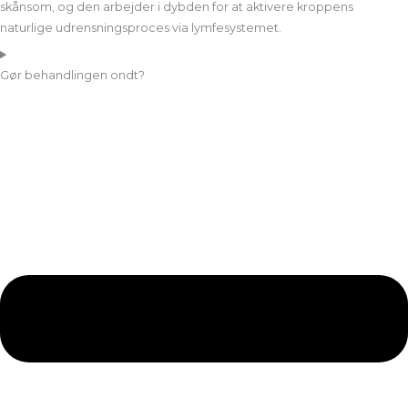
skånsom, og den arbejder i dybden for at aktivere kroppens
naturlige udrensningsproces via lymfesystemet.
Gør behandlingen ondt?