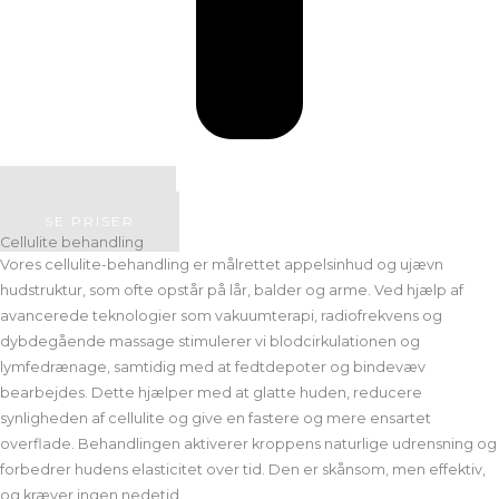
BOOK TID
SE PRISER
Cellulite behandling
Vores cellulite-behandling er målrettet appelsinhud og ujævn
hudstruktur, som ofte opstår på lår, balder og arme. Ved hjælp af
avancerede teknologier som vakuumterapi, radiofrekvens og
dybdegående massage stimulerer vi blodcirkulationen og
lymfedrænage, samtidig med at fedtdepoter og bindevæv
bearbejdes. Dette hjælper med at glatte huden, reducere
synligheden af cellulite og give en fastere og mere ensartet
overflade. Behandlingen aktiverer kroppens naturlige udrensning og
forbedrer hudens elasticitet over tid. Den er skånsom, men effektiv,
og kræver ingen nedetid.