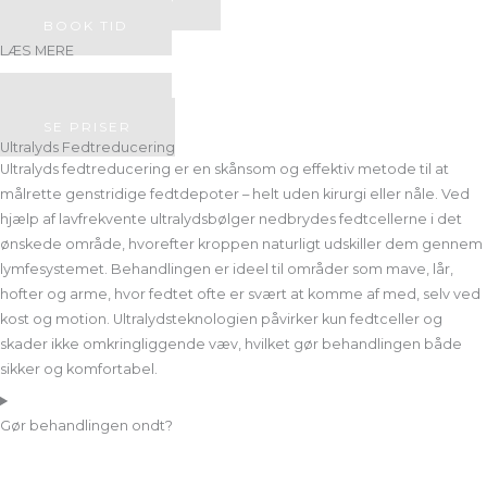
+45 52 80 07 67
BOOK TID
LÆS MERE
KROPSBEHANDLINGER
BOOK TID
SE PRISER
Ultralyds Fedtreducering
Ultralyds fedtreducering er en skånsom og effektiv metode til at
målrette genstridige fedtdepoter – helt uden kirurgi eller nåle. Ved
hjælp af lavfrekvente ultralydsbølger nedbrydes fedtcellerne i det
ønskede område, hvorefter kroppen naturligt udskiller dem gennem
lymfesystemet. Behandlingen er ideel til områder som mave, lår,
hofter og arme, hvor fedtet ofte er svært at komme af med, selv ved
kost og motion. Ultralydsteknologien påvirker kun fedtceller og
skader ikke omkringliggende væv, hvilket gør behandlingen både
sikker og komfortabel.
Gør behandlingen ondt?