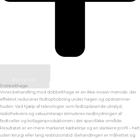
SE PRISER
BOOK TID
Dobbelthage
Vores behandling mod dobbelthage er en ikke-invasiv metode, der
effektivt reducerer fedtophobning under hagen og opstrammer
huden. Ved hjælp af teknologier som fedtopløsende ultralyd,
radiofrekvens og vakuumterapi stimuleres nedbrydningen af
fedtceller og kollagenproduktionen i det specifikke område.
Resultatet er en mere markeret kæbelinje og en slankere profil – helt
uden kirurgi eller lang restitutionstid. Behandlingen er målrettet og