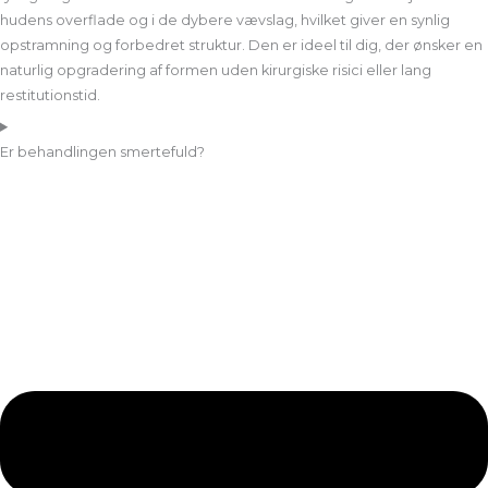
hudens overflade og i de dybere vævslag, hvilket giver en synlig
opstramning og forbedret struktur. Den er ideel til dig, der ønsker en
naturlig opgradering af formen uden kirurgiske risici eller lang
restitutionstid.
Er behandlingen smertefuld?